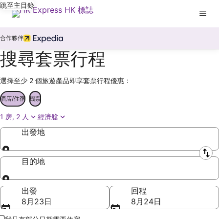
跳至主目錄
合作夥伴
搜尋套票行程
選擇至少 2 個旅遊產品即享套票行程優惠：
酒店/住宿
機票
1 房, 2 人
經濟艙
出發地
出發地
目的地
目的地
出發
回程
8月23日
8月24日